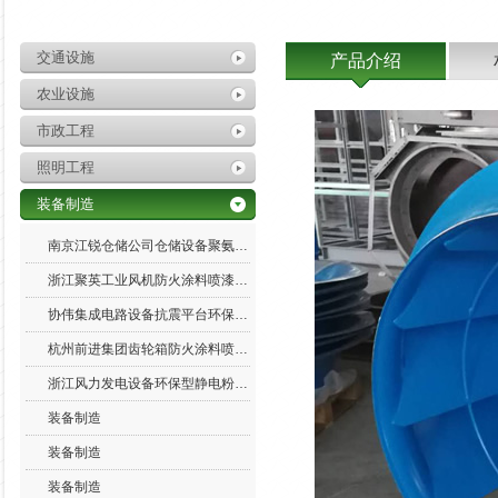
交通设施
产品介绍
农业设施
市政工程
照明工程
装备制造
南京江锐仓储公司仓储设备聚氨酯喷涂厂
浙江聚英工业风机防火涂料喷漆厂处理
协伟集成电路设备抗震平台环保型静电粉末喷涂加工
杭州前进集团齿轮箱防火涂料喷涂厂
浙江风力发电设备环保型静电粉末喷涂加工
装备制造
装备制造
装备制造