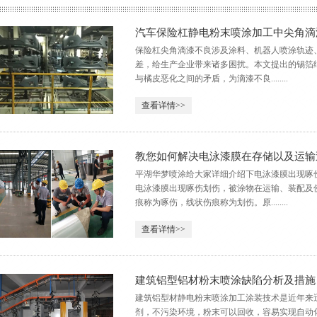
汽车保险杠静电粉末喷涂加工中尖角滴
保险杠尖角滴漆不良涉及涂料、机器人喷涂轨迹
差，给生产企业带来诸多困扰。本文提出的锡箔
与橘皮恶化之间的矛盾，为滴漆不良........
查看详情>>
教您如何解决电泳漆膜在存储以及运输
平湖华梦喷涂给大家详细介绍下电泳漆膜出现啄
电泳漆膜出现啄伤划伤，被涂物在运输、装配及
痕称为啄伤，线状伤痕称为划伤。原........
查看详情>>
建筑铝型铝材粉末喷涂缺陷分析及措施
建筑铝型材静电粉末喷涂加工涂装技术是近年来
剂，不污染环境，粉末可以回收，容易实现自动