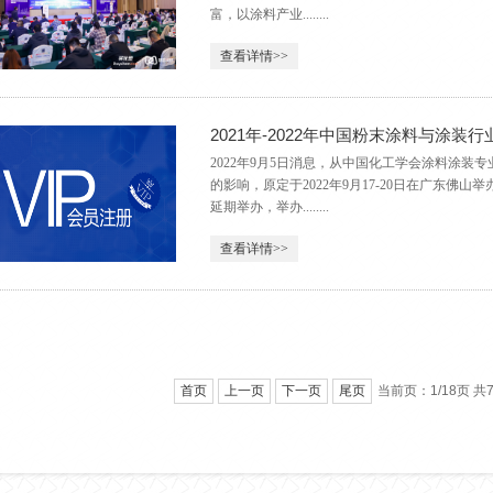
富，以涂料产业........
查看详情>>
2022年9月5日消息，从中国化工学会涂料涂
的影响，原定于2022年9月17-20日在广东佛
延期举办，举办........
查看详情>>
首页
上一页
下一页
尾页
当前页：1/18页 共7