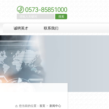
搜索
诚聘英才
联系我们
您当前的位置：
首页
>
新闻中心