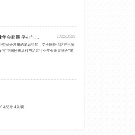
2021年-2022年中国粉末涂料与涂装行业年会延期 举办时间另行通知
[2022/10/28]
装专业委员会发布的消息得知，受全国疫情防控形势
山举办的“中国粉末涂料与涂装行业年会暨展览会”将
0条记录 4条/页